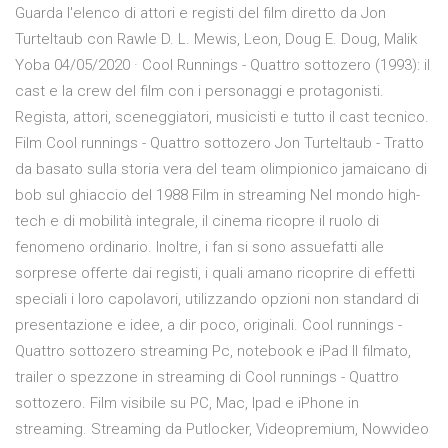
Guarda l'elenco di attori e registi del film diretto da Jon
Turteltaub con Rawle D. L. Mewis, Leon, Doug E. Doug, Malik
Yoba 04/05/2020 · Cool Runnings - Quattro sottozero (1993): il
cast e la crew del film con i personaggi e protagonisti.
Regista, attori, sceneggiatori, musicisti e tutto il cast tecnico.
Film Cool runnings - Quattro sottozero Jon Turteltaub - Tratto
da basato sulla storia vera del team olimpionico jamaicano di
bob sul ghiaccio del 1988 Film in streaming Nel mondo high-
tech e di mobilità integrale, il cinema ricopre il ruolo di
fenomeno ordinario. Inoltre, i fan si sono assuefatti alle
sorprese offerte dai registi, i quali amano ricoprire di effetti
speciali i loro capolavori, utilizzando opzioni non standard di
presentazione e idee, a dir poco, originali. Cool runnings -
Quattro sottozero streaming Pc, notebook e iPad Il filmato,
trailer o spezzone in streaming di Cool runnings - Quattro
sottozero. Film visibile su PC, Mac, Ipad e iPhone in
streaming. Streaming da Putlocker, Videopremium, Nowvideo